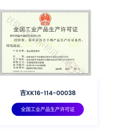
吉XK16-114-00038
吉四药
全国工业产品生产许可证
第